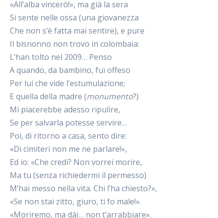
«All’alba vincerò!», ma già la sera
Si sente nelle ossa (una giovanezza
Che non s’è fatta mai sentire), e pure
Il bisnonno non trovo in colombaia:
L’han tolto nel 2009… Penso
A quando, da bambino, fuï offeso
Per lui che vide l’estumulazione;
E quella della madre (
monumento
?)
Mi piacerebbe adesso ripulire,
Se per salvarla potesse servire…
Poi, di ritorno a casa, sento dire:
«Di cimiteri non me ne parlare!»,
Ed io: «Che credi? Non vorrei morire,
Ma tu (senza richiedermi il permesso)
M’hai messo nella vita. Chi l’ha chiesto?»,
«Se non stai zitto, giuro, ti fo male!».
«Moriremo, ma dài… non t’arrabbiare».