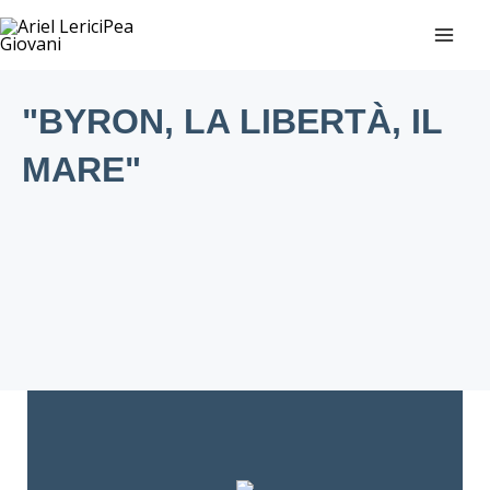
Vai
MAI
al
ME
contenuto
"BYRON, LA LIBERTÀ, IL
MARE"