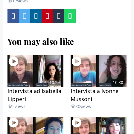
17
views
You may also like
10:29
10:30
Intervista ad Isabella
Intervista a Ivonne
Lipperi
Mussoni
2
views
30
views