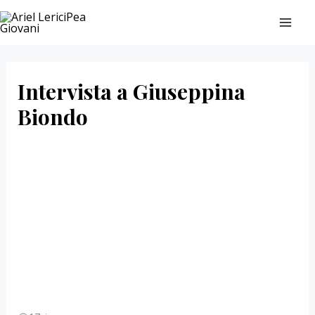
Vai
MAI
al
ME
contenuto
Intervista a Giuseppina
Biondo