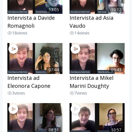
13:05
10:12
Intervista a Davide
Intervista ad Asia
Romagnoli
Vaudo
18
views
14
views
07:44
09:43
Intervista ad
Intervista a Mikel
Eleonora Capone
Marini Doughty
3
views
7
views
08:51
10:57