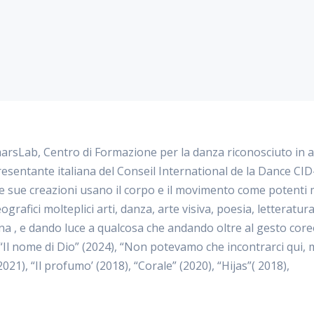
marsLab, Centro di Formazione per la danza riconosciuto in a
resentante italiana del Conseil International de la Dance C
 sue creazioni usano il corpo e il movimento come potenti 
ografici molteplici arti, danza, arte visiva, poesia, letteratur
una , e dando luce a qualcosa che andando oltre al gesto core
no “Il nome di Dio” (2024), “Non potevamo che incontrarci qui,
), “Il profumo’ (‎2018), “Corale” (2020), “Hijas”( 2018),